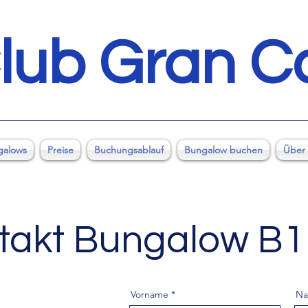
lub Gran C
galows
Preise
Buchungsablauf
Bungalow buchen
Über
ntakt Bungalow B1
Vorname
Na